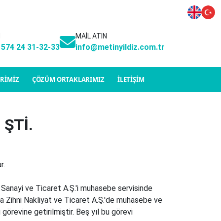
N
MAİL ATIN
 574 24 31-32-33
info@metinyildiz.com.tr
ERİMİZ
ÇÖZÜM ORTAKLARIMIZ
İLETİŞİM
 ŞTİ.
ştur.
Sanayi ve Ticaret A.Ş.'i muhasebe servisinde
nda Zihni Nakliyat ve Ticaret A.Ş.'de muhasebe ve
örevine getirilmiştir. Beş yıl bu görevi