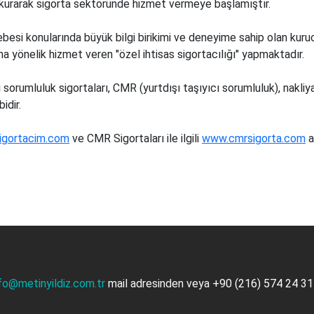
ı kurarak sigorta sektöründe hizmet vermeye başlamıştır.
ebesi konularında büyük bilgi birikimi ve deneyime sahip olan k
rına yönelik hizmet veren "özel ihtisas sigortacılığı" yapmaktadır
 sorumluluk sigortaları, CMR (yurtdışı taşıyıcı sorumluluk), nakliya
hibidir.
igortacim.com
ve CMR Sigortaları ile ilgili
www.cmrsigorta.com
a
fo@metinyildiz.com.tr
mail adresinden veya
+90 (216) 574 24 3