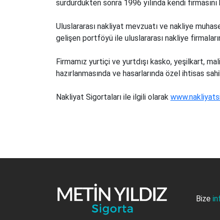
sürdürdükten sonra 1996 yılında kendi firmasın
Uluslararası nakliyat mevzuatı ve nakliye muhas
gelişen portföyü ile uluslararası nakliye firmala
Firmamız yurtiçi ve yurtdışı kasko, yeşilkart, mali
hazırlanmasında ve hasarlarında özel ihtisas sa
Nakliyat Sigortaları ile ilgili olarak
www.nakliyats
Bize
in