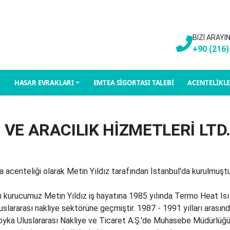
BİZİ ARAYI
+90 (216)
HASAR EVRAKLARI
EMTEA SİGORTASI TALEBİ
ACENTELİKL
 VE ARACILIK HİZMETLERİ LTD.
ta acenteliği olarak Metin Yıldız tarafından İstanbul'da kurulmu
 kurucumuz Metin Yıldız iş hayatına 1985 yılında Termo Heat Isı 
uluslararası nakliye sektörüne geçmiştir. 1987 - 1991 yılları arası
royka Uluslararası Nakliye ve Ticaret A.Ş.'de Muhasebe Müdürlüğü g