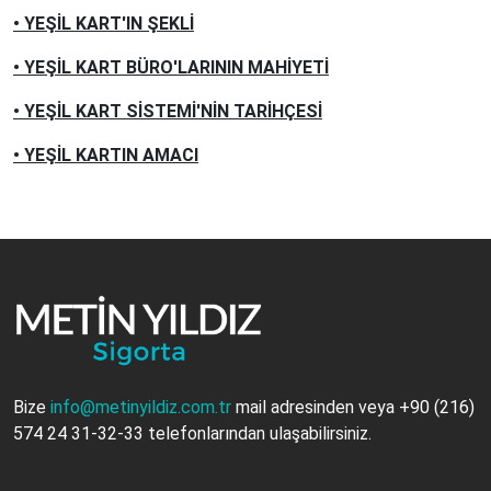
• YEŞİL KART'IN ŞEKLİ
• YEŞİL KART BÜRO'LARININ MAHİYETİ
• YEŞİL KART SİSTEMİ'NİN TARİHÇESİ
• YEŞİL KARTIN AMACI
Bize
info@metinyildiz.com.tr
mail adresinden veya
+90 (216)
574 24 31-32-33
telefonlarından ulaşabilirsiniz.