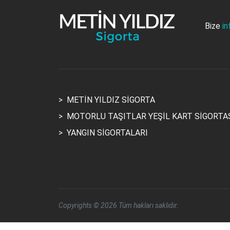
Bize
in
>
METİN YILDIZ SİGORTA
>
MOTORLU TAŞITLAR YEŞİL KART SİGORTA
>
YANGIN SİGORTALARI
Copyrights ©
2026 Tüm hakları saklıdır.