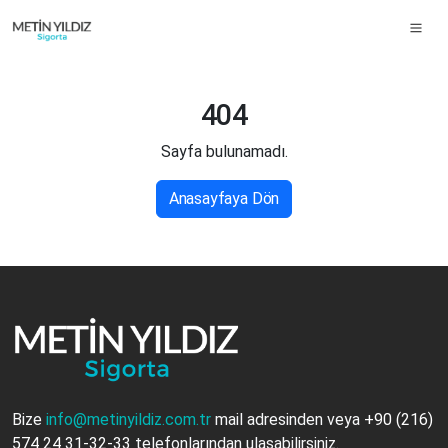
404
Sayfa bulunamadı.
Anasayfaya Dön
Bize
info@metinyildiz.com.tr
mail adresinden veya
+90 (216)
574 24 31-32-33
telefonlarından ulaşabilirsiniz.